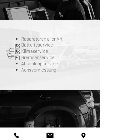
Raparaturen aller Art
Batterieservice
Klimaservice
​​Bremsenservice
Abschleppservice
Achsvermessung