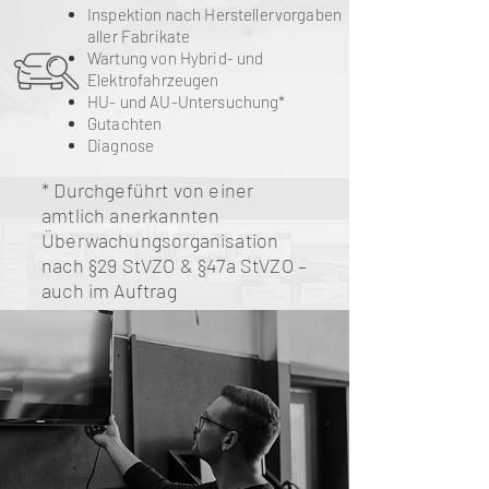
Inspektion nach Herstellervorgaben
aller Fabrikate
Wartung von Hybrid- und
Elektrofahrzeugen
HU- und AU-Untersuchung*
Gutachten
Diagnose
* Durchgeführt von einer
amtlich anerkannten
Überwachungsorganisation
nach §29 StVZO & §47a StVZO –
auch im Auftrag