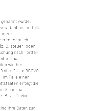
r genannt wurde,
erarbeitung entfällt.
ng zur
deren rechtlich
z. B. steuer- oder
schung nach Fortfall
eitung auf
ten wir Ihre
9 Abs. 2 lit. a DSGVO,
 Im Falle einer
tstaaten erfolgt die
n Sie in die
. B. via Device-
Sind Ihre Daten zur