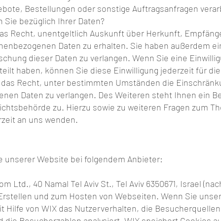
ebote, Bestellungen oder sonstige Auftragsanfragen verar
Sie bezüglich Ihrer Daten?
das Recht, unentgeltlich Auskunft über Herkunft, Empfäng
nenbezogenen Daten zu erhalten. Sie haben außerdem ein
schung dieser Daten zu verlangen. Wenn Sie eine Einwillig
eilt haben, können Sie diese Einwilligung jederzeit für di
das Recht, unter bestimmten Umständen die Einschränku
enen Daten zu verlangen. Des Weiteren steht Ihnen ein B
sichtsbehörde zu. Hierzu sowie zu weiteren Fragen zum 
rzeit an uns wenden.
te unserer Website bei folgendem Anbieter:
om Ltd., 40 Namal Tel Aviv St., Tel Aviv 6350671, Israel (nac
 Erstellen und zum Hosten von Webseiten. Wenn Sie unse
 Hilfe von WIX das Nutzerverhalten, die Besucherquellen,
die Besucherzahlen analysiert. WIX speichert Cookies au