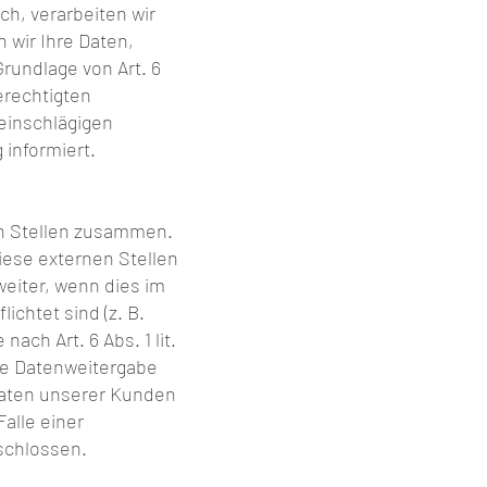
ch, verarbeiten wir
n wir Ihre Daten,
Grundlage von Art. 6
erechtigten
l einschlägigen
informiert.
en Stellen zusammen.
iese externen Stellen
eiter, wenn dies im
ichtet sind (z. B.
ch Art. 6 Abs. 1 lit.
ie Datenweitergabe
Daten unserer Kunden
Falle einer
schlossen.