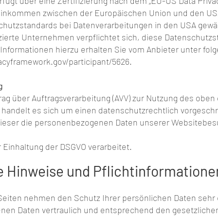
ügt über eine Zertifizierung nach dem „EU-US Data Priva
reinkommen zwischen der Europäischen Union und den USA
hutzstandards bei Datenverarbeitungen in den USA gewäh
zierte Unternehmen verpflichtet sich, diese Datenschutz
 Informationen hierzu erhalten Sie vom Anbieter unter fol
acyframework.gov/participant/5626.
g
rag über Auftragsverarbeitung (AVV) zur Nutzung des obe
 handelt es sich um einen datenschutzrechtlich vorgeschr
 dieser die personenbezogenen Daten unserer Websitebes
Einhaltung der DSGVO verarbeitet.
e Hinweise und Pflichtinformatione
 Seiten nehmen den Schutz Ihrer persönlichen Daten sehr 
nen Daten vertraulich und entsprechend den gesetzliche