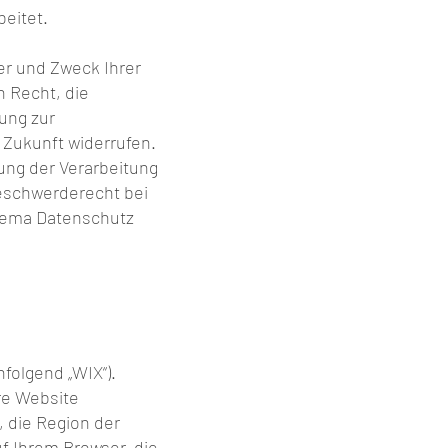
beitet.
er und Zweck Ihrer
 Recht, die
ung zur
e Zukunft widerrufen.
ng der Verarbeitung
eschwerderecht bei
Thema Datenschutz
hfolgend „WIX“).
re Website
 die Region der
f Ihrem Browser, die