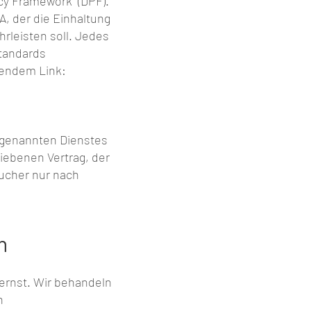
cy Framework“ (DPF).
, der die Einhaltung
rleisten soll. Jedes
standards
gendem Link:
n genannten Dienstes
iebenen Vertrag, der
ucher nur nach
n
ernst. Wir behandeln
n