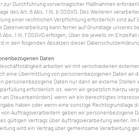
er zur Durchführung vorvertraglicher Maßnahmen erforderli
age des Art. 6 Abs. 1 lit. b DSGVO. Des Weiteren verarbeite
llung einer rechtlichen Verpflichtung erforderlich sind auf 
Die Datenverarbeitung kann ferner auf Grundlage unseres b
 Abs. 1 lit. f DSGVO erfolgen. Über die jeweils im Einzelfal
d in den folgenden Absätzen dieser Datenschutzerklärung 
sonenbezogenen Daten
schäftstätigkeit arbeiten wir mit verschiedenen extern
auch eine Übermittlung von personenbezogenen Daten an d
ben personenbezogene Daten nur dann an externe Stellen w
rfüllung erforderlich ist, wenn wir gesetzlich hierzu verpfl
an Steuerbehörden), wenn wir ein berechtigtes Interesse na
ergabe haben oder wenn eine sonstige Rechtsgrundlage d
z von Auftragsverarbeitern geben wir personenbezogene 
es gültigen Vertrags über Auftragsverarbeitung weiter. Im 
itung wird ein Vertrag über gemeinsame Verarbeitung ge