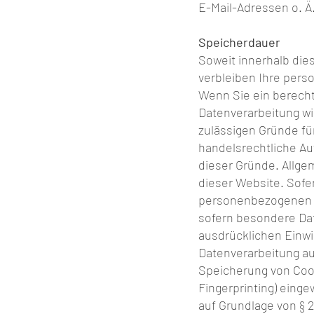
E-Mail-Adressen o. Ä.
Speicherdauer
Soweit innerhalb die
verbleiben Ihre pers
Wenn Sie ein berecht
Datenverarbeitung wi
zulässigen Gründe fü
handelsrechtliche Auf
dieser Gründe. Allge
dieser
Website.
Sofer
personenbezogenen Dat
sofern besondere Dat
ausdrücklichen Einwil
Datenverarbeitung auß
Speicherung von Cooki
Fingerprinting) einge
auf Grundlage von § 2