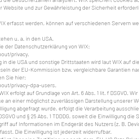
er Website und zur Gewährleistung der Sicherheit erforder
WIX erfasst werden, können auf verschiedenen Servern we
tehen u. a. in den USA.
ie der Datenschutzerklärung von WIX:
out/privacy.
in die USA und sonstige Drittstaaten wird laut WIX auf di
seln der EU-Kommission bzw. vergleichbare Garantien na
en Sie hier:
bout/privacy-dpa-users.
X erfolgt auf Grundlage von Art. 6 Abs. 1 lit. f DSGVO. Wi
se an einer möglichst zuverlässigen Darstellung unserer W
igung abgefragt wurde, erfolgt die Verarbeitung ausschlie
. a DSGVO und § 25 Abs. 1 TDDDG, soweit die Einwilligung die
iff auf Informationen im Endgerät des Nutzers (z. B. Devi
st. Die Einwilligung ist jederzeit widerrufbar.